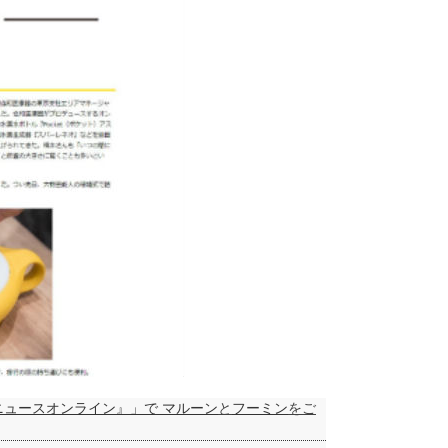
ニュースオンライン』」で
マルーン
と
フーミン
をご