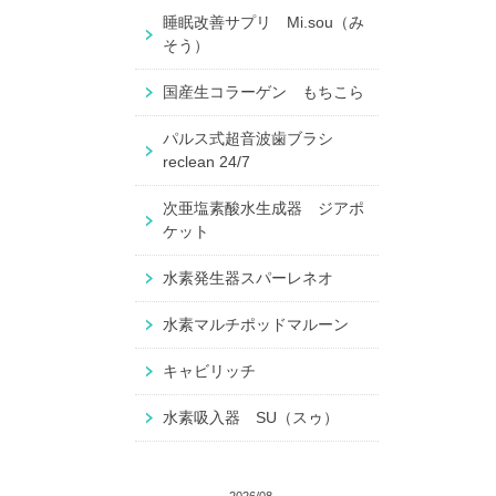
睡眠改善サプリ Mi.sou（み
そう）
国産生コラーゲン もちこら
パルス式超音波歯ブラシ
reclean 24/7
次亜塩素酸水生成器 ジアポ
ケット
水素発生器スパーレネオ
水素マルチポッドマルーン
キャビリッチ
水素吸入器 SU（スゥ）