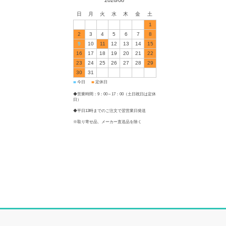
2026/08
日
月
火
水
木
金
土
1
2
3
4
5
6
7
8
9
10
11
12
13
14
15
16
17
18
19
20
21
22
23
24
25
26
27
28
29
30
31
今日
定休日
■
■
◆営業時間：9：00～17：00（土日祝日は定休
日）
◆平日13時までのご注文で翌営業日発送
※取り寄せ品、メーカー直送品を除く