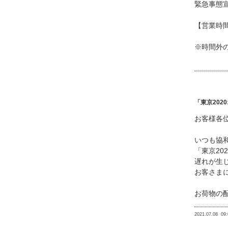
緊急事態
【営業時間
※時間外
「東京20
お客様各
いつも協
「東京2
遅れが生
お客さま
お荷物の
2021.07.08
09: