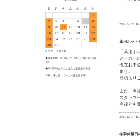
2026/08
日
月
火
水
木
金
土
1
2
3
4
5
6
7
8
2024.04.02
16:
9
10
11
12
13
14
15
16
17
18
19
20
21
22
23
24
25
26
27
28
29
薬用ホット
30
31
今日
定休日
「薬用ホ
■
■
メーカーの
◆営業時間：9：00～17：00（土日祝日は定休
日）
現在お申
◆平日13時までのご注文で翌営業日発送
ませ。
※取り寄せ品、メーカー直送品を除く
日頃より
また、今
スタッフ
今後とも
2021.12.07
11:
冬季休業日