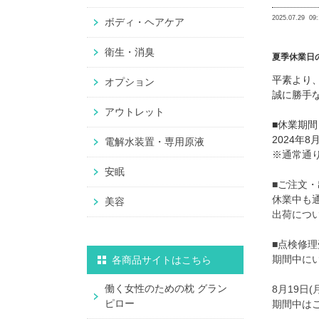
2025.07.29
09:
ボディ・ヘアケア
衛生・消臭
夏季休業日
平素より
オプション
誠に勝手
アウトレット
■休業期間
2024年8月
電解水装置・専用原液
※通常通
安眠
■ご注文
休業中も
美容
出荷につい
■点検修理
期間中にい
各商品サイトはこちら
働く女性のための枕 グラン
8月19日
ピロー
期間中は