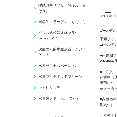
睡眠改善サプリ Mi.sou（み
そう）
2024.06.28
10:
国産生コラーゲン もちこら
ゴールデン
パルス式超音波歯ブラシ
reclean 24/7
平素より
ゴールデ
次亜塩素酸水生成器 ジアポ
ケット
■休業期間
2024年4月
水素発生器スパーレネオ
■ご注文
水素マルチポッドマルーン
休業中も
出荷につい
キャビリッチ
※メーカ
水素吸入器 SU（スゥ）
■点検修理
期間中にい
ご不便を