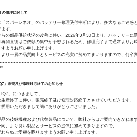
オの修理に関して
は「スパーレネオ」のバッテリー修理受付中断により、多大なるご迷惑
げます。
からの部品供給状況の改善に伴い、2026年3月30日より、バッテリー
付再開直後はご依頼の集中が予想されるため、修理完了まで通常よりお
ますようお願い申し上げます。
、より一層の品質向上とサービスの充実に努めてまいりますので、何卒
19
IQ7」販売及び修理対応終了のお知らせ
IQ7」につきまして、
の生産終了に伴い、販売終了及び修理対応終了とさせていただきます。
ご愛用いただきまして誠にありがとうございました。
製品の後継機種および代替製品について、弊社からはご案内できかねま
一同、より良い製品とサービスの提供に努めて参りますので、
変わらぬご愛顧を賜りますようお願い申し上げます。