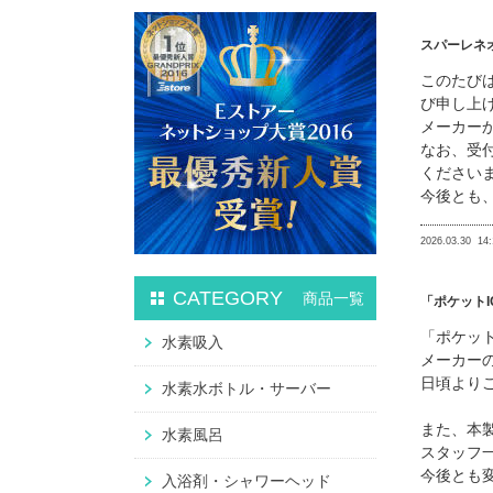
スパーレネ
このたび
び申し上
メーカー
なお、受
ください
今後とも
2026.03.30
14:
CATEGORY
商品一覧
「ポケット
「ポケット
水素吸入
メーカー
日頃より
水素水ボトル・サーバー
また、本
水素風呂
スタッフ
今後とも
入浴剤・シャワーヘッド