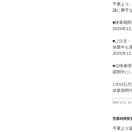
平素より
誠に勝手
■休業期間
2025年12
■ご注文
休業中も
2025年
■点検修理
期間中にい
1月5日(
休業期間
2025.12.11
14:
営業時間変
平素より