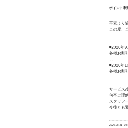
ポイント率
平素より
この度、
■2020年
各種お割
↓↓
■2020年
各種お割
サービス
何卒ご理
スタッフ
今後とも
2020.08.31
16: