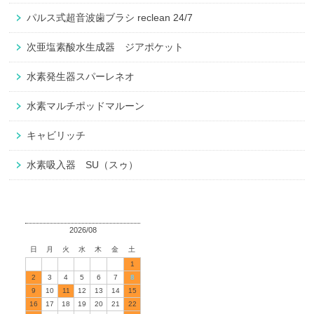
パルス式超音波歯ブラシ reclean 24/7
次亜塩素酸水生成器 ジアポケット
水素発生器スパーレネオ
水素マルチポッドマルーン
キャビリッチ
水素吸入器 SU（スゥ）
2026/08
日
月
火
水
木
金
土
1
2
3
4
5
6
7
8
9
10
11
12
13
14
15
16
17
18
19
20
21
22