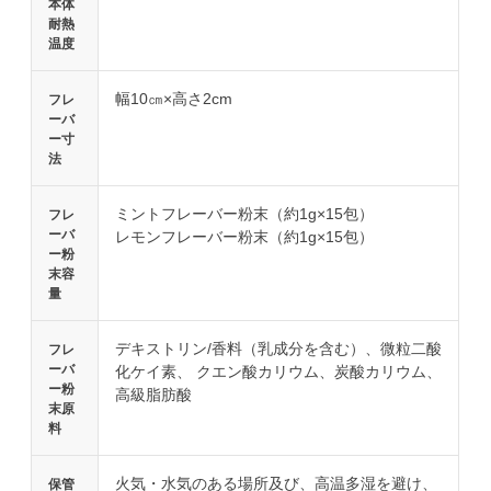
本体
耐熱
温度
幅10㎝×高さ2cm
フレ
ーバ
ー寸
法
ミントフレーバー粉末（約1g×15包）
フレ
ーバ
レモンフレーバー粉末（約1g×15包）
ー粉
末容
量
デキストリン/香料（乳成分を含む）、微粒二酸
フレ
ーバ
化ケイ素、 クエン酸カリウム、炭酸カリウム、
ー粉
高級脂肪酸
末原
料
火気・水気のある場所及び、高温多湿を避け、
保管