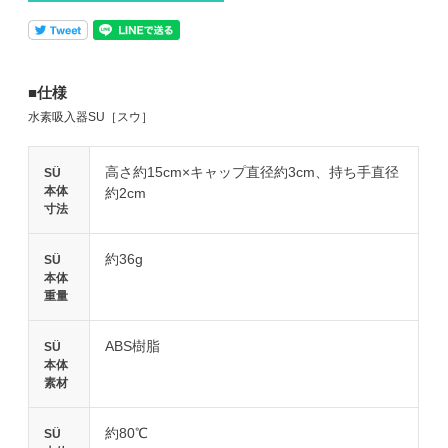
■仕様
水素吸入器SU［スウ］
高さ約15cm×キャップ直径約3cm、持ち手直径
SÜ
本体
約2cm
寸法
約36g
SÜ
本体
重量
ABS樹脂
SÜ
本体
素材
約80℃
SÜ